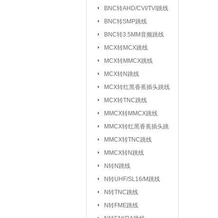
元器件包/样品本：
BNC转AHD/CVI/TVI跳线
BNC转SMP跳线
干簧管/磁控开关：
BNC转3.5MM音频跳线
电子模块系列/开发板学习板：
无
MCX转MCX跳线
电
MCX转MMCX跳线
超
MCX转N跳线
MCX转红黑香蕉插头跳线
气
MCX转TNC跳线
心
MMCX转MMCX跳线
雨
MMCX转红黑香蕉插头跳
循
线
MMCX转TNC跳线
蜂
MMCX转N跳线
数
N转N跳线
智
N转UHF/SL16/M跳线
N转TNC跳线
接插件/连接器：
USB系列
|
N转FME跳线
SD/TF/SI
|