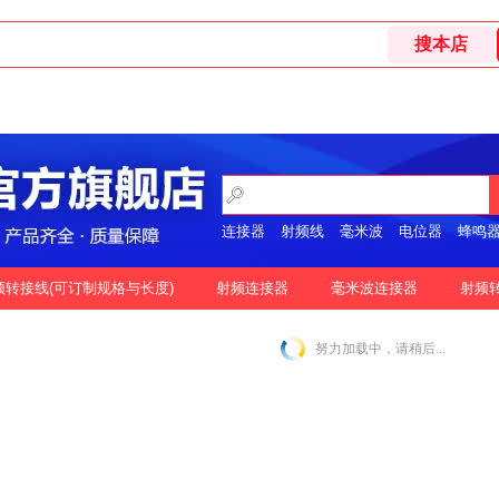
连接器
射频线
毫米波
电位器
蜂鸣
开关
频转接线(可订制规格与长度)
射频连接器
毫米波连接器
射频
格
按好评
努力加载中，请稍后...
|
N-2.92MM互转
N-2.4MM互转
SMA-1.85MM互转
|
|
|
|
SMA-2.92MM互转
SMA-2.4MM互转
SMP-2.92MM互转
|
|
|
SSMP-2.92MM互转
3.5MM-3.5MM互转
|
|
|