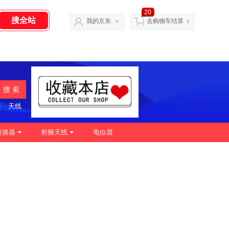
20
我的京东
去购物车结算
搜 索
器
天线
转接器
射频天线
电位器
|