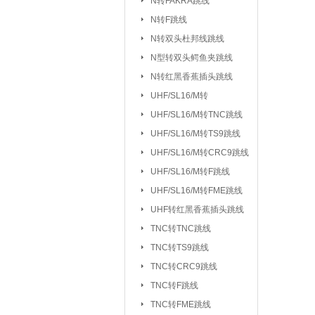
N转FAKRA跳线
排针/排母/短路
N转F跳线
RS232串口
|
N转双头杜邦线跳线
DC座/AC电源插
N型转双头鳄鱼夹跳线
N转红黑香蕉插头跳线
按键开关：
KSD301/302/9700
UHF/SL16/M转
船型开关
行程
|
UHF/SL16/
UHF/SL16/M转TNC跳线
拨动/滑动/拨码开关
UHF/SL16/M转TS9跳线
电容：
陶瓷贴片电容
铝电
|
UHF/SL16/M转CRC9跳线
CBB/60/61/65电容
UHF/SL16/M转F跳线
|
UHF/SL16/M转FME跳线
电阻：
贴片电阻
直插电阻
|
UHF转红黑香蕉插头跳线
电感/扼流圈/变压器：
磁珠/磁环
TNC转TNC跳线
TNC转TS9跳线
网口/
|
TNC转CRC9跳线
电位器：
3362P/3266W
33
|
TNC转F跳线
WH138/WH148/EC11
TNC转FME跳线