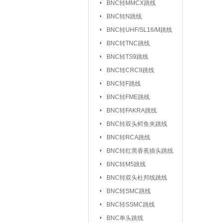
BNC转MMCX跳线
UHF/SL16/M转F
BNC转N跳线
UHF/SL16/M转UH
BNC转UHF/SL16/M跳线
BNC转TNC跳线
TNC转F系列
|
BNC转TS9跳线
FEM转FEM系列
BNC转CRC9跳线
射频天线：
5.8G 吸盘天线/胶棒
BNC转F跳线
2.4G 吸盘天线/胶棒
BNC转FME跳线
北斗天线
BNC转FAKRA跳线
|
BNC转双头鳄鱼夹跳线
射频同轴线缆：
同轴高温高频线
BNC转RCA跳线
射频同轴功分器：
SMA功分器
BNC转红黑香蕉插头跳线
BNC转M5跳线
射频同轴衰减器：
SMA衰减器
BNC转双头杜邦线跳线
射频同轴负载：
SMA负载
|
BNC转SMC跳线
BNC转SSMC跳线
射频同轴配件与工具：
BNC单头跳线