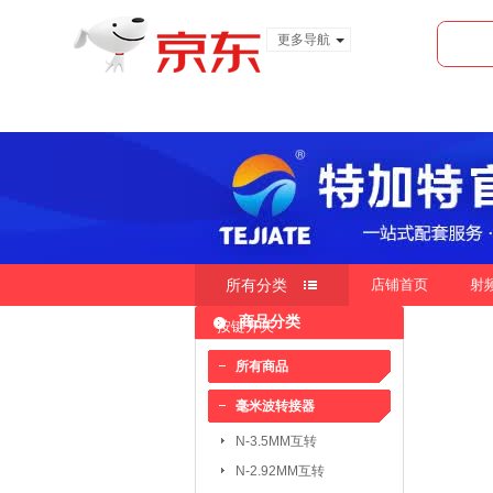
更多导航
服装城
食品
金融
所有分类
店铺首页
射
商品分类
按键开关
快速导航
按销量
按新品
按价
|
|
所有商品
毫米波转接器
毫米波转接器：
N-3.5MM互转
N-3.5MM互转
SMA-3.5MM互转
N-2.92MM互转
SMP-2.4MM互转