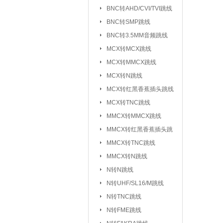
元器件包/样品本：
BNC转AHD/CVI/TVI跳线
BNC转SMP跳线
干簧管/磁控开关：
BNC转3.5MM音频跳线
电子模块系列/开发板学习板：
无
MCX转MCX跳线
电
MCX转MMCX跳线
超
MCX转N跳线
MCX转红黑香蕉插头跳线
气
MCX转TNC跳线
心
MMCX转MMCX跳线
雨
MMCX转红黑香蕉插头跳
循
线
MMCX转TNC跳线
蜂
MMCX转N跳线
数
N转N跳线
智
N转UHF/SL16/M跳线
N转TNC跳线
接插件/连接器：
USB系列
|
N转FME跳线
SD/TF/SI
|