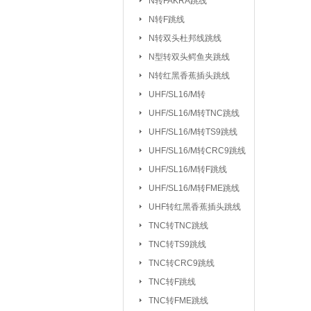
N转FAKRA跳线
排针/排母/短路
N转F跳线
RS232串口
|
N转双头杜邦线跳线
DC座/AC电源插
N型转双头鳄鱼夹跳线
N转红黑香蕉插头跳线
按键开关：
KSD301/302/9700
UHF/SL16/M转
船型开关
行程
|
UHF/SL16/
UHF/SL16/M转TNC跳线
拨动/滑动/拨码开关
UHF/SL16/M转TS9跳线
电容：
陶瓷贴片电容
铝电
|
UHF/SL16/M转CRC9跳线
CBB/60/61/65电容
UHF/SL16/M转F跳线
|
UHF/SL16/M转FME跳线
电阻：
贴片电阻
直插电阻
|
UHF转红黑香蕉插头跳线
电感/扼流圈/变压器：
磁珠/磁环
TNC转TNC跳线
TNC转TS9跳线
网口/
|
TNC转CRC9跳线
电位器：
3362P/3266W
33
|
TNC转F跳线
WH138/WH148/EC11
TNC转FME跳线