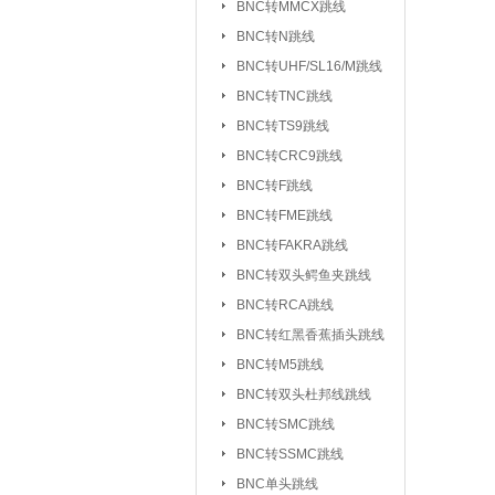
BNC转MMCX跳线
UHF/SL16/M转F
BNC转N跳线
UHF/SL16/M转UH
BNC转UHF/SL16/M跳线
BNC转TNC跳线
TNC转F系列
|
BNC转TS9跳线
FEM转FEM系列
BNC转CRC9跳线
射频天线：
5.8G 吸盘天线/胶棒
BNC转F跳线
2.4G 吸盘天线/胶棒
BNC转FME跳线
北斗天线
BNC转FAKRA跳线
|
BNC转双头鳄鱼夹跳线
射频同轴线缆：
同轴高温高频线
BNC转RCA跳线
射频同轴功分器：
SMA功分器
BNC转红黑香蕉插头跳线
BNC转M5跳线
射频同轴衰减器：
SMA衰减器
BNC转双头杜邦线跳线
射频同轴负载：
SMA负载
|
BNC转SMC跳线
BNC转SSMC跳线
射频同轴配件与工具：
BNC单头跳线