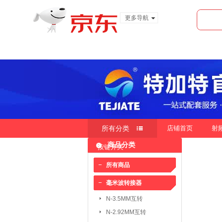
更多导航
服装城
食品
金融
所有分类
店铺首页
射
商品分类
按键开关
快速导航
按销量
按新品
按价
|
|
所有商品
毫米波转接器
毫米波转接器：
N-3.5MM互转
N-3.5MM互转
SMA-3.5MM互转
N-2.92MM互转
SMP-2.4MM互转