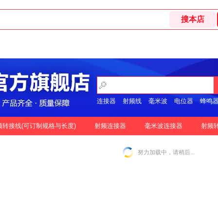
连接器
射频线
毫米波
电位器
蜂鸣
开关
频转接线(可订制规格与长度)
射频连接器
毫米波连接器
射频
格
按好评
努力加载中，请稍后...
|
N-2.92MM互转
N-2.4MM互转
SMA-1.85MM互转
|
|
|
|
SMA-2.92MM互转
SMA-2.4MM互转
SMP-2.92MM互转
|
|
|
SSMP-2.92MM互转
3.5MM-3.5MM互转
|
|
|