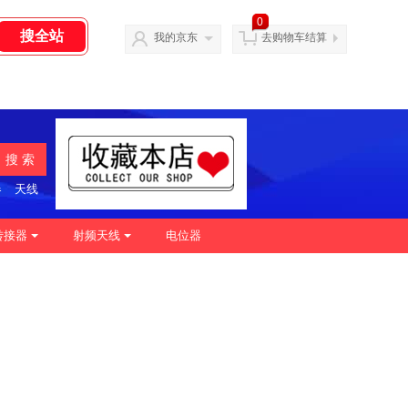
0
我的京东
去购物车结算
搜 索
器
天线
转接器
射频天线
电位器
|