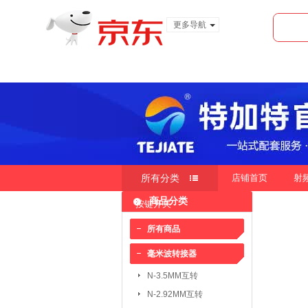
更多导航
服装城
食品
金融
所有分类
店铺首页
射
商品分类
按键开关
快速导航
按销量
按新品
按价
|
|
所有商品
毫米波转接器
毫米波转接器：
N-3.5MM互转
N-3.5MM互转
SMA-3.5MM互转
N-2.92MM互转
SMP-2.4MM互转