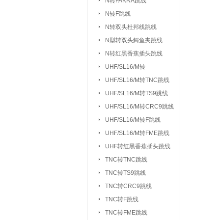
N转FAKRA跳线
排针/排母/短路
N转F跳线
RS232串口
|
N转双头杜邦线跳线
DC座/AC电源插
N型转双头鳄鱼夹跳线
N转红黑香蕉插头跳线
按键开关：
KSD301/302/9700
UHF/SL16/M转
船型开关
行程
|
UHF/SL16/
UHF/SL16/M转TNC跳线
拨动/滑动/拨码开关
UHF/SL16/M转TS9跳线
电容：
陶瓷贴片电容
铝电
|
UHF/SL16/M转CRC9跳线
CBB/60/61/65电容
UHF/SL16/M转F跳线
|
UHF/SL16/M转FME跳线
电阻：
贴片电阻
直插电阻
|
UHF转红黑香蕉插头跳线
电感/扼流圈/变压器：
磁珠/磁环
TNC转TNC跳线
TNC转TS9跳线
网口/
|
TNC转CRC9跳线
电位器：
3362P/3266W
33
|
TNC转F跳线
WH138/WH148/EC11
TNC转FME跳线