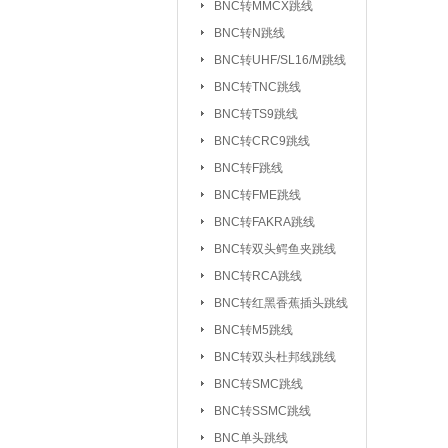
BNC转MMCX跳线
UHF/SL16/M转F
BNC转N跳线
UHF/SL16/M转UH
BNC转UHF/SL16/M跳线
BNC转TNC跳线
TNC转F系列
|
BNC转TS9跳线
FEM转FEM系列
BNC转CRC9跳线
射频天线：
5.8G 吸盘天线/胶棒
BNC转F跳线
2.4G 吸盘天线/胶棒
BNC转FME跳线
北斗天线
BNC转FAKRA跳线
|
BNC转双头鳄鱼夹跳线
射频同轴线缆：
同轴高温高频线
BNC转RCA跳线
射频同轴功分器：
SMA功分器
BNC转红黑香蕉插头跳线
BNC转M5跳线
射频同轴衰减器：
SMA衰减器
BNC转双头杜邦线跳线
射频同轴负载：
SMA负载
|
BNC转SMC跳线
BNC转SSMC跳线
射频同轴配件与工具：
BNC单头跳线