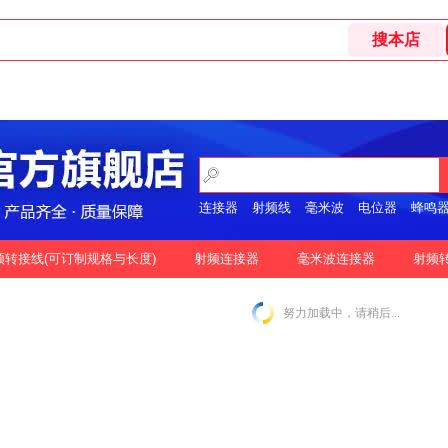
连接器
射频线
毫米波
电位器
蜂鸣
开关
频转接线(可订制规格与长度)
射频连接器
毫米波连接器
射频
格
按好评
努力加载中，请稍后...
|
N-2.92MM互转
N-2.4MM互转
SMA-1.85MM互转
|
|
|
|
SMA-2.92MM互转
SMA-2.4MM互转
SMP-2.92MM互转
|
|
|
SSMP-2.92MM互转
3.5MM-3.5MM互转
|
|
|