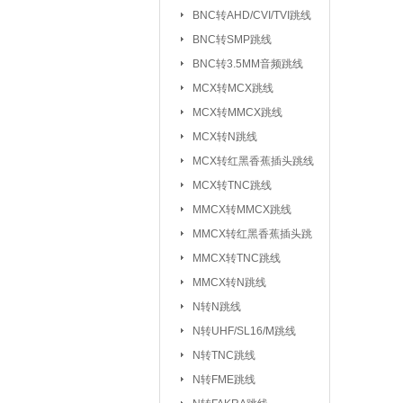
元器件包/样品本：
BNC转AHD/CVI/TVI跳线
BNC转SMP跳线
干簧管/磁控开关：
BNC转3.5MM音频跳线
电子模块系列/开发板学习板：
无
MCX转MCX跳线
电
MCX转MMCX跳线
超
MCX转N跳线
MCX转红黑香蕉插头跳线
气
MCX转TNC跳线
心
MMCX转MMCX跳线
雨
MMCX转红黑香蕉插头跳
循
线
MMCX转TNC跳线
蜂
MMCX转N跳线
数
N转N跳线
智
N转UHF/SL16/M跳线
N转TNC跳线
接插件/连接器：
USB系列
|
N转FME跳线
SD/TF/SI
|