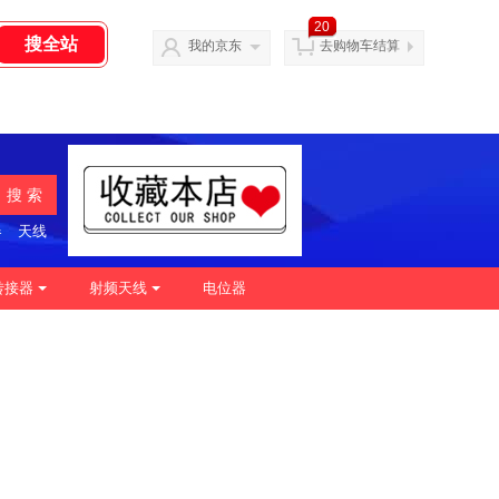
20
我的京东
去购物车结算
搜 索
器
天线
转接器
射频天线
电位器
|