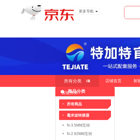
更多导航
服装城
食品
金融
所有分类
店铺首页
射
商品分类
按键开关
快速导航
按销量
按新品
按价
|
|
所有商品
毫米波转接器
毫米波转接器：
N-3.5MM互转
N-3.5MM互转
SMA-3.5MM互转
N-2.92MM互转
SMP-2.4MM互转