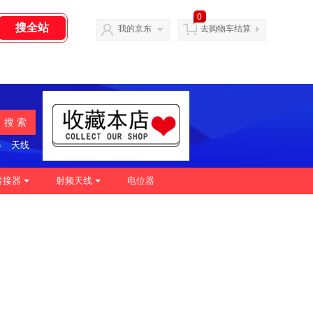
0
我的京东
去购物车结算
搜 索
器
天线
转接器
射频天线
电位器
|