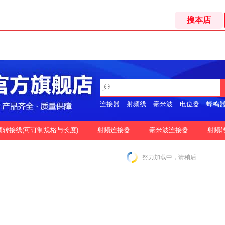
连接器
射频线
毫米波
电位器
蜂鸣
开关
频转接线(可订制规格与长度)
射频连接器
毫米波连接器
射频
格
按好评
努力加载中，请稍后...
|
N-2.92MM互转
N-2.4MM互转
SMA-1.85MM互转
|
|
|
|
SMA-2.92MM互转
SMA-2.4MM互转
SMP-2.92MM互转
|
|
|
SSMP-2.92MM互转
3.5MM-3.5MM互转
|
|
|