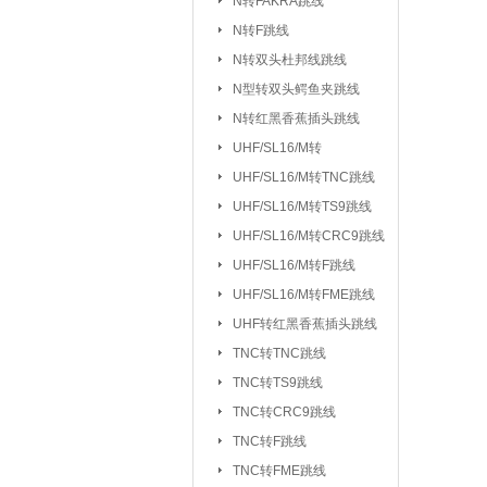
N转FAKRA跳线
排针/排母/短路
N转F跳线
RS232串口
|
N转双头杜邦线跳线
DC座/AC电源插
N型转双头鳄鱼夹跳线
N转红黑香蕉插头跳线
按键开关：
KSD301/302/9700
UHF/SL16/M转
船型开关
行程
|
UHF/SL16/
UHF/SL16/M转TNC跳线
拨动/滑动/拨码开关
UHF/SL16/M转TS9跳线
电容：
陶瓷贴片电容
铝电
|
UHF/SL16/M转CRC9跳线
CBB/60/61/65电容
UHF/SL16/M转F跳线
|
UHF/SL16/M转FME跳线
电阻：
贴片电阻
直插电阻
|
UHF转红黑香蕉插头跳线
电感/扼流圈/变压器：
磁珠/磁环
TNC转TNC跳线
TNC转TS9跳线
网口/
|
TNC转CRC9跳线
电位器：
3362P/3266W
33
|
TNC转F跳线
WH138/WH148/EC11
TNC转FME跳线