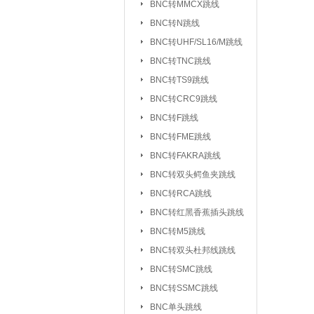
BNC转MMCX跳线
UHF/SL16/M转F
BNC转N跳线
UHF/SL16/M转UH
BNC转UHF/SL16/M跳线
BNC转TNC跳线
TNC转F系列
|
BNC转TS9跳线
FEM转FEM系列
BNC转CRC9跳线
射频天线：
5.8G 吸盘天线/胶棒
BNC转F跳线
2.4G 吸盘天线/胶棒
BNC转FME跳线
北斗天线
BNC转FAKRA跳线
|
BNC转双头鳄鱼夹跳线
射频同轴线缆：
同轴高温高频线
BNC转RCA跳线
射频同轴功分器：
SMA功分器
BNC转红黑香蕉插头跳线
BNC转M5跳线
射频同轴衰减器：
SMA衰减器
BNC转双头杜邦线跳线
射频同轴负载：
SMA负载
|
BNC转SMC跳线
BNC转SSMC跳线
射频同轴配件与工具：
BNC单头跳线