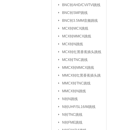
元器件包/样品本：
BNC转AHD/CVI/TVI跳线
BNC转SMP跳线
干簧管/磁控开关：
BNC转3.5MM音频跳线
电子模块系列/开发板学习板：
无
MCX转MCX跳线
电
MCX转MMCX跳线
超
MCX转N跳线
MCX转红黑香蕉插头跳线
气
MCX转TNC跳线
心
MMCX转MMCX跳线
雨
MMCX转红黑香蕉插头跳
循
线
MMCX转TNC跳线
蜂
MMCX转N跳线
数
N转N跳线
智
N转UHF/SL16/M跳线
N转TNC跳线
接插件/连接器：
USB系列
|
N转FME跳线
SD/TF/SI
|