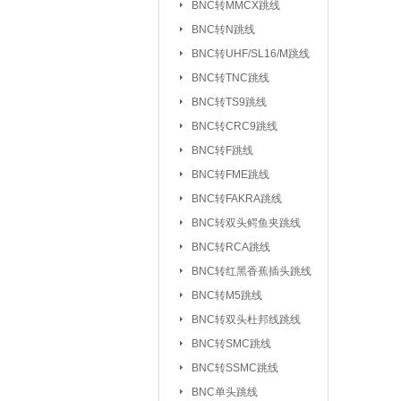
BNC转MMCX跳线
UHF/SL16/M转F
BNC转N跳线
UHF/SL16/M转UH
BNC转UHF/SL16/M跳线
BNC转TNC跳线
TNC转F系列
|
BNC转TS9跳线
FEM转FEM系列
BNC转CRC9跳线
射频天线：
5.8G 吸盘天线/胶棒
BNC转F跳线
2.4G 吸盘天线/胶棒
BNC转FME跳线
北斗天线
BNC转FAKRA跳线
|
BNC转双头鳄鱼夹跳线
射频同轴线缆：
同轴高温高频线
BNC转RCA跳线
射频同轴功分器：
SMA功分器
BNC转红黑香蕉插头跳线
BNC转M5跳线
射频同轴衰减器：
SMA衰减器
BNC转双头杜邦线跳线
射频同轴负载：
SMA负载
|
BNC转SMC跳线
BNC转SSMC跳线
射频同轴配件与工具：
BNC单头跳线