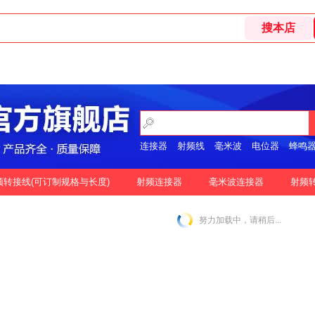
连接器
射频线
毫米波
电位器
蜂鸣
开关
频转接线(可订制规格与长度)
射频连接器
毫米波连接器
射频
格
按好评
努力加载中，请稍后...
|
N-2.92MM互转
N-2.4MM互转
SMA-1.85MM互转
|
|
|
|
SMA-2.92MM互转
SMA-2.4MM互转
SMP-2.92MM互转
|
|
|
SSMP-2.92MM互转
3.5MM-3.5MM互转
|
|
|