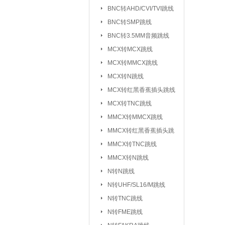
元器件包/样品本：
BNC转AHD/CVI/TVI跳线
BNC转SMP跳线
干簧管/磁控开关：
BNC转3.5MM音频跳线
电子模块系列/开发板学习板：
无
MCX转MCX跳线
电
MCX转MMCX跳线
超
MCX转N跳线
MCX转红黑香蕉插头跳线
气
MCX转TNC跳线
心
MMCX转MMCX跳线
雨
MMCX转红黑香蕉插头跳
循
线
MMCX转TNC跳线
蜂
MMCX转N跳线
数
N转N跳线
智
N转UHF/SL16/M跳线
N转TNC跳线
接插件/连接器：
USB系列
|
N转FME跳线
SD/TF/SI
|