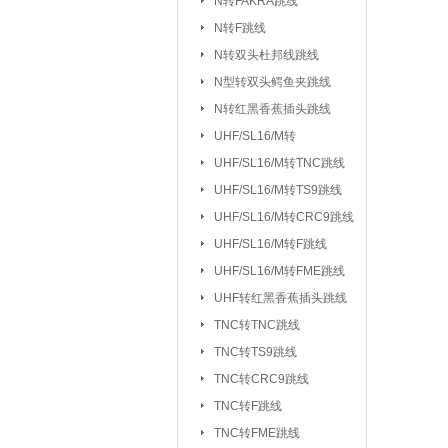
N转FAKRA跳线
排针/排母/短路
N转F跳线
RS232串口
|
N转双头杜邦线跳线
DC座/AC电源插
N型转双头鳄鱼夹跳线
N转红黑香蕉插头跳线
按键开关：
KSD301/302/9700
UHF/SL16/M转
船型开关
行程
|
UHF/SL16/
UHF/SL16/M转TNC跳线
拨动/滑动/拨码开关
UHF/SL16/M转TS9跳线
电容：
陶瓷贴片电容
铝电
|
UHF/SL16/M转CRC9跳线
CBB/60/61/65电容
UHF/SL16/M转F跳线
|
UHF/SL16/M转FME跳线
电阻：
贴片电阻
直插电阻
|
UHF转红黑香蕉插头跳线
电感/扼流圈/变压器：
磁珠/磁环
TNC转TNC跳线
TNC转TS9跳线
网口/
|
TNC转CRC9跳线
电位器：
3362P/3266W
33
|
TNC转F跳线
WH138/WH148/EC11
TNC转FME跳线