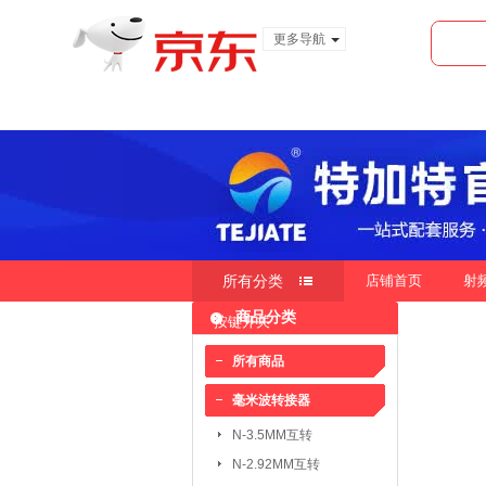
更多导航
服装城
食品
金融
所有分类
店铺首页
射
商品分类
按键开关
快速导航
按销量
按新品
按价
|
|
所有商品
毫米波转接器
毫米波转接器：
N-3.5MM互转
N-3.5MM互转
SMA-3.5MM互转
N-2.92MM互转
SMP-2.4MM互转