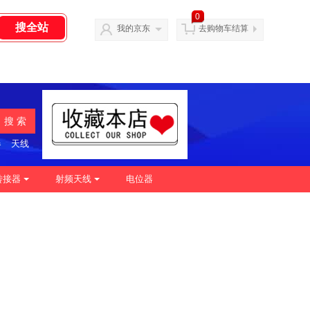
0
我的京东
去购物车结算
搜 索
器
天线
转接器
射频天线
电位器
|