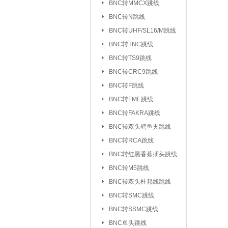
BNC转MMCX跳线
UHF/SL16/M转F
BNC转N跳线
UHF/SL16/M转UH
BNC转UHF/SL16/M跳线
BNC转TNC跳线
TNC转F系列
|
BNC转TS9跳线
FEM转FEM系列
BNC转CRC9跳线
射频天线：
5.8G 吸盘天线/胶棒
BNC转F跳线
2.4G 吸盘天线/胶棒
BNC转FME跳线
北斗天线
BNC转FAKRA跳线
|
BNC转双头鳄鱼夹跳线
射频同轴线缆：
同轴高温高频线
BNC转RCA跳线
射频同轴功分器：
SMA功分器
BNC转红黑香蕉插头跳线
BNC转M5跳线
射频同轴衰减器：
SMA衰减器
BNC转双头杜邦线跳线
射频同轴负载：
SMA负载
|
BNC转SMC跳线
BNC转SSMC跳线
射频同轴配件与工具：
BNC单头跳线