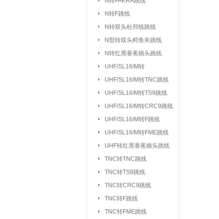
N转FAKRA跳线
排针/排母/短路
N转F跳线
RS232串口
|
N转双头杜邦线跳线
DC座/AC电源插
N型转双头鳄鱼夹跳线
N转红黑香蕉插头跳线
按键开关：
KSD301/302/9700
UHF/SL16/M转
船型开关
行程
|
UHF/SL16/
UHF/SL16/M转TNC跳线
拨动/滑动/拨码开关
UHF/SL16/M转TS9跳线
电容：
陶瓷贴片电容
铝电
|
UHF/SL16/M转CRC9跳线
CBB/60/61/65电容
UHF/SL16/M转F跳线
|
UHF/SL16/M转FME跳线
电阻：
贴片电阻
直插电阻
|
UHF转红黑香蕉插头跳线
电感/扼流圈/变压器：
磁珠/磁环
TNC转TNC跳线
TNC转TS9跳线
网口/
|
TNC转CRC9跳线
电位器：
3362P/3266W
33
|
TNC转F跳线
WH138/WH148/EC11
TNC转FME跳线