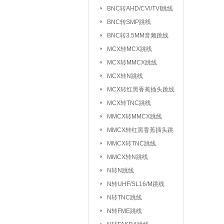
元器件包/样品本：
BNC转AHD/CVI/TVI跳线
BNC转SMP跳线
干簧管/磁控开关：
BNC转3.5MM音频跳线
电子模块系列/开发板学习板：
无
MCX转MCX跳线
电
MCX转MMCX跳线
超
MCX转N跳线
MCX转红黑香蕉插头跳线
气
MCX转TNC跳线
心
MMCX转MMCX跳线
雨
MMCX转红黑香蕉插头跳
循
线
MMCX转TNC跳线
蜂
MMCX转N跳线
数
N转N跳线
智
N转UHF/SL16/M跳线
N转TNC跳线
接插件/连接器：
USB系列
|
N转FME跳线
SD/TF/SI
|