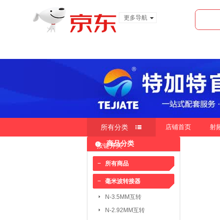
更多导航
服装城
食品
金融
所有分类
店铺首页
射
商品分类
按键开关
快速导航
按销量
按新品
按价
|
|
所有商品
毫米波转接器
毫米波转接器：
N-3.5MM互转
N-3.5MM互转
SMA-3.5MM互转
N-2.92MM互转
SMP-2.4MM互转