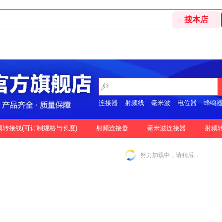
连接器
射频线
毫米波
电位器
蜂鸣
开关
频转接线(可订制规格与长度)
射频连接器
毫米波连接器
射频
格
按好评
努力加载中，请稍后...
|
N-2.92MM互转
N-2.4MM互转
SMA-1.85MM互转
|
|
|
|
SMA-2.92MM互转
SMA-2.4MM互转
SMP-2.92MM互转
|
|
|
SSMP-2.92MM互转
3.5MM-3.5MM互转
|
|
|