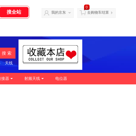
0
我的京东
去购物车结算
搜 索
器
天线
转接器
射频天线
电位器
|