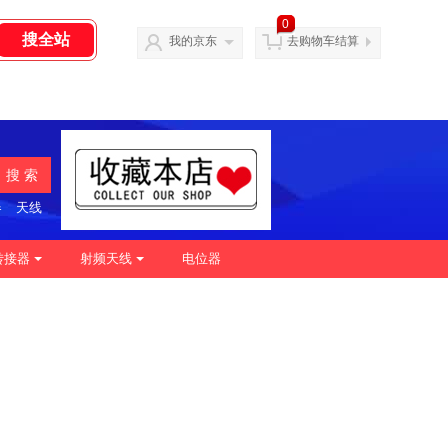
0
我的京东
去购物车结算
搜 索
器
天线
转接器
射频天线
电位器
|