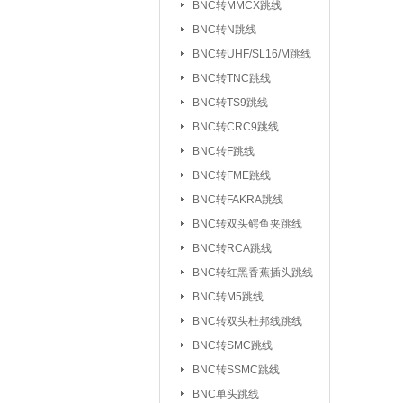
BNC转MMCX跳线
UHF/SL16/M转F
BNC转N跳线
UHF/SL16/M转UH
BNC转UHF/SL16/M跳线
BNC转TNC跳线
TNC转F系列
|
BNC转TS9跳线
FEM转FEM系列
BNC转CRC9跳线
射频天线：
5.8G 吸盘天线/胶棒
BNC转F跳线
2.4G 吸盘天线/胶棒
BNC转FME跳线
北斗天线
BNC转FAKRA跳线
|
BNC转双头鳄鱼夹跳线
射频同轴线缆：
同轴高温高频线
BNC转RCA跳线
射频同轴功分器：
SMA功分器
BNC转红黑香蕉插头跳线
BNC转M5跳线
射频同轴衰减器：
SMA衰减器
BNC转双头杜邦线跳线
射频同轴负载：
SMA负载
|
BNC转SMC跳线
BNC转SSMC跳线
射频同轴配件与工具：
BNC单头跳线