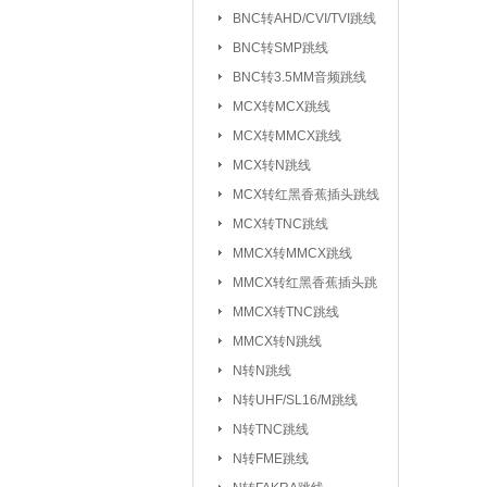
元器件包/样品本：
BNC转AHD/CVI/TVI跳线
BNC转SMP跳线
干簧管/磁控开关：
BNC转3.5MM音频跳线
电子模块系列/开发板学习板：
无
MCX转MCX跳线
电
MCX转MMCX跳线
超
MCX转N跳线
MCX转红黑香蕉插头跳线
气
MCX转TNC跳线
心
MMCX转MMCX跳线
雨
MMCX转红黑香蕉插头跳
循
线
MMCX转TNC跳线
蜂
MMCX转N跳线
数
N转N跳线
智
N转UHF/SL16/M跳线
N转TNC跳线
接插件/连接器：
USB系列
|
N转FME跳线
SD/TF/SI
|