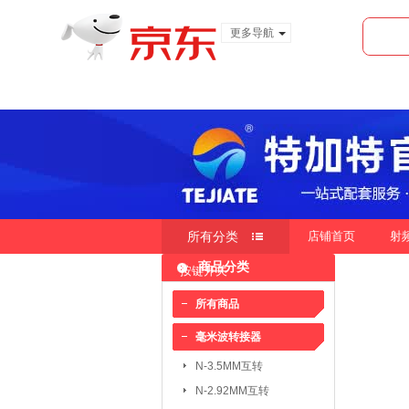
更多导航
服装城
食品
金融
所有分类
店铺首页
射
商品分类
按键开关
快速导航
按销量
按新品
按价
|
|
所有商品
毫米波转接器
毫米波转接器：
N-3.5MM互转
N-3.5MM互转
SMA-3.5MM互转
N-2.92MM互转
SMP-2.4MM互转