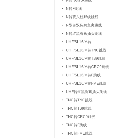
N转FAKRA跳线
排针/排母/短路
N转F跳线
RS232串口
|
N转双头杜邦线跳线
DC座/AC电源插
N型转双头鳄鱼夹跳线
N转红黑香蕉插头跳线
按键开关：
KSD301/302/9700
UHF/SL16/M转
船型开关
行程
|
UHF/SL16/
UHF/SL16/M转TNC跳线
拨动/滑动/拨码开关
UHF/SL16/M转TS9跳线
电容：
陶瓷贴片电容
铝电
|
UHF/SL16/M转CRC9跳线
CBB/60/61/65电容
UHF/SL16/M转F跳线
|
UHF/SL16/M转FME跳线
电阻：
贴片电阻
直插电阻
|
UHF转红黑香蕉插头跳线
电感/扼流圈/变压器：
磁珠/磁环
TNC转TNC跳线
TNC转TS9跳线
网口/
|
TNC转CRC9跳线
电位器：
3362P/3266W
33
|
TNC转F跳线
WH138/WH148/EC11
TNC转FME跳线