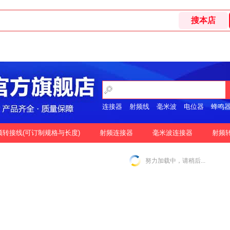
连接器
射频线
毫米波
电位器
蜂鸣
开关
频转接线(可订制规格与长度)
射频连接器
毫米波连接器
射频
格
按好评
努力加载中，请稍后...
|
N-2.92MM互转
N-2.4MM互转
SMA-1.85MM互转
|
|
|
|
SMA-2.92MM互转
SMA-2.4MM互转
SMP-2.92MM互转
|
|
|
SSMP-2.92MM互转
3.5MM-3.5MM互转
|
|
|