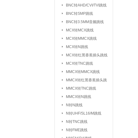
元器件包/样品本：
BNC转AHD/CVI/TVI跳线
BNC转SMP跳线
干簧管/磁控开关：
BNC转3.5MM音频跳线
电子模块系列/开发板学习板：
无
MCX转MCX跳线
电
MCX转MMCX跳线
超
MCX转N跳线
MCX转红黑香蕉插头跳线
气
MCX转TNC跳线
心
MMCX转MMCX跳线
雨
MMCX转红黑香蕉插头跳
循
线
MMCX转TNC跳线
蜂
MMCX转N跳线
数
N转N跳线
智
N转UHF/SL16/M跳线
N转TNC跳线
接插件/连接器：
USB系列
|
N转FME跳线
SD/TF/SI
|