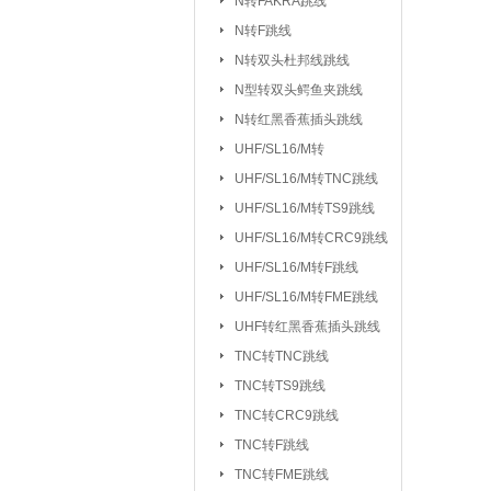
N转FAKRA跳线
排针/排母/短路
N转F跳线
RS232串口
|
N转双头杜邦线跳线
DC座/AC电源插
N型转双头鳄鱼夹跳线
N转红黑香蕉插头跳线
按键开关：
KSD301/302/9700
UHF/SL16/M转
船型开关
行程
|
UHF/SL16/
UHF/SL16/M转TNC跳线
拨动/滑动/拨码开关
UHF/SL16/M转TS9跳线
电容：
陶瓷贴片电容
铝电
|
UHF/SL16/M转CRC9跳线
CBB/60/61/65电容
UHF/SL16/M转F跳线
|
UHF/SL16/M转FME跳线
电阻：
贴片电阻
直插电阻
|
UHF转红黑香蕉插头跳线
电感/扼流圈/变压器：
磁珠/磁环
TNC转TNC跳线
TNC转TS9跳线
网口/
|
TNC转CRC9跳线
电位器：
3362P/3266W
33
|
TNC转F跳线
WH138/WH148/EC11
TNC转FME跳线