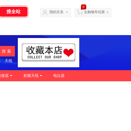
0
我的京东
去购物车结算
搜 索
器
天线
转接器
射频天线
电位器
|