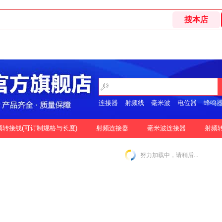
连接器
射频线
毫米波
电位器
蜂鸣
开关
频转接线(可订制规格与长度)
射频连接器
毫米波连接器
射频
格
按好评
努力加载中，请稍后...
|
N-2.92MM互转
N-2.4MM互转
SMA-1.85MM互转
|
|
|
|
SMA-2.92MM互转
SMA-2.4MM互转
SMP-2.92MM互转
|
|
|
SSMP-2.92MM互转
3.5MM-3.5MM互转
|
|
|