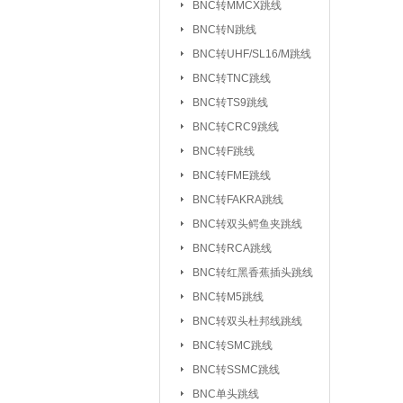
BNC转MMCX跳线
UHF/SL16/M转F
BNC转N跳线
UHF/SL16/M转UH
BNC转UHF/SL16/M跳线
BNC转TNC跳线
TNC转F系列
|
BNC转TS9跳线
FEM转FEM系列
BNC转CRC9跳线
射频天线：
5.8G 吸盘天线/胶棒
BNC转F跳线
2.4G 吸盘天线/胶棒
BNC转FME跳线
北斗天线
BNC转FAKRA跳线
|
BNC转双头鳄鱼夹跳线
射频同轴线缆：
同轴高温高频线
BNC转RCA跳线
射频同轴功分器：
SMA功分器
BNC转红黑香蕉插头跳线
BNC转M5跳线
射频同轴衰减器：
SMA衰减器
BNC转双头杜邦线跳线
射频同轴负载：
SMA负载
|
BNC转SMC跳线
BNC转SSMC跳线
射频同轴配件与工具：
BNC单头跳线