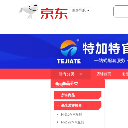
更多导航
服装城
食品
金融
所有分类
店铺首页
射
商品分类
按键开关
快速导航
按销量
按新品
按价
|
|
所有商品
毫米波转接器
毫米波转接器：
N-3.5MM互转
N-3.5MM互转
SMA-3.5MM互转
N-2.92MM互转
SMP-2.4MM互转