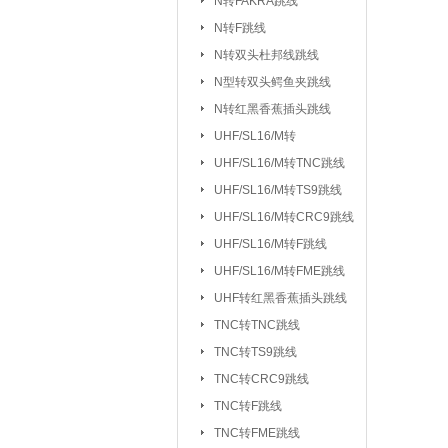
N转FAKRA跳线
排针/排母/短路
N转F跳线
RS232串口
|
N转双头杜邦线跳线
DC座/AC电源插
N型转双头鳄鱼夹跳线
N转红黑香蕉插头跳线
按键开关：
KSD301/302/9700
UHF/SL16/M转
船型开关
行程
|
UHF/SL16/
UHF/SL16/M转TNC跳线
拨动/滑动/拨码开关
UHF/SL16/M转TS9跳线
电容：
陶瓷贴片电容
铝电
|
UHF/SL16/M转CRC9跳线
CBB/60/61/65电容
UHF/SL16/M转F跳线
|
UHF/SL16/M转FME跳线
电阻：
贴片电阻
直插电阻
|
UHF转红黑香蕉插头跳线
电感/扼流圈/变压器：
磁珠/磁环
TNC转TNC跳线
TNC转TS9跳线
网口/
|
TNC转CRC9跳线
电位器：
3362P/3266W
33
|
TNC转F跳线
WH138/WH148/EC11
TNC转FME跳线