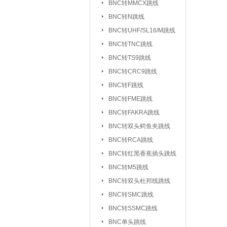
BNC转MMCX跳线
UHF/SL16/M转F
BNC转N跳线
UHF/SL16/M转UH
BNC转UHF/SL16/M跳线
BNC转TNC跳线
TNC转F系列
|
BNC转TS9跳线
FEM转FEM系列
BNC转CRC9跳线
射频天线：
5.8G 吸盘天线/胶棒
BNC转F跳线
2.4G 吸盘天线/胶棒
BNC转FME跳线
北斗天线
BNC转FAKRA跳线
|
BNC转双头鳄鱼夹跳线
射频同轴线缆：
同轴高温高频线
BNC转RCA跳线
射频同轴功分器：
SMA功分器
BNC转红黑香蕉插头跳线
BNC转M5跳线
射频同轴衰减器：
SMA衰减器
BNC转双头杜邦线跳线
射频同轴负载：
SMA负载
|
BNC转SMC跳线
BNC转SSMC跳线
射频同轴配件与工具：
BNC单头跳线