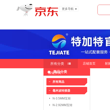
更多导航
服装城
食品
金融
所有分类
店铺首页
射
商品分类
按键开关
快速导航
按销量
按新品
按价
|
|
所有商品
毫米波转接器
毫米波转接器：
N-3.5MM互转
N-3.5MM互转
SMA-3.5MM互转
N-2.92MM互转
SMP-2.4MM互转