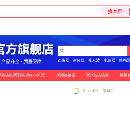
连接器
射频线
毫米波
电位器
蜂鸣
开关
频转接线(可订制规格与长度)
射频连接器
毫米波连接器
射频
格
按好评
努力加载中，请稍后...
|
N-2.92MM互转
N-2.4MM互转
SMA-1.85MM互转
|
|
|
|
SMA-2.92MM互转
SMA-2.4MM互转
SMP-2.92MM互转
|
|
|
SSMP-2.92MM互转
3.5MM-3.5MM互转
|
|
|