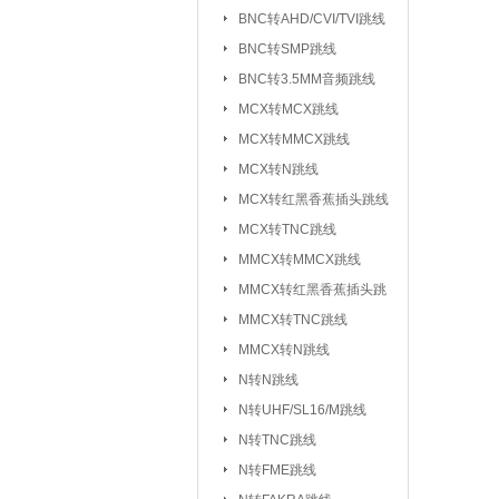
元器件包/样品本：
BNC转AHD/CVI/TVI跳线
BNC转SMP跳线
干簧管/磁控开关：
BNC转3.5MM音频跳线
电子模块系列/开发板学习板：
无
MCX转MCX跳线
电
MCX转MMCX跳线
超
MCX转N跳线
MCX转红黑香蕉插头跳线
气
MCX转TNC跳线
心
MMCX转MMCX跳线
雨
MMCX转红黑香蕉插头跳
循
线
MMCX转TNC跳线
蜂
MMCX转N跳线
数
N转N跳线
智
N转UHF/SL16/M跳线
N转TNC跳线
接插件/连接器：
USB系列
|
N转FME跳线
SD/TF/SI
|