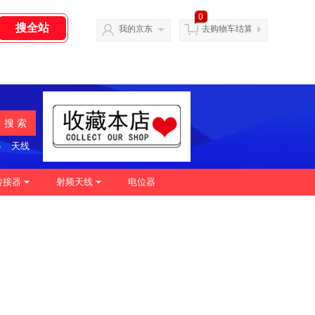
0
我的京东
去购物车结算
搜 索
器
天线
转接器
射频天线
电位器
|