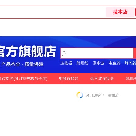
连接器
射频线
毫米波
电位器
蜂鸣
开关
频转接线(可订制规格与长度)
射频连接器
毫米波连接器
射频
格
按好评
努力加载中，请稍后...
|
N-2.92MM互转
N-2.4MM互转
SMA-1.85MM互转
|
|
|
|
SMA-2.92MM互转
SMA-2.4MM互转
SMP-2.92MM互转
|
|
|
SSMP-2.92MM互转
3.5MM-3.5MM互转
|
|
|