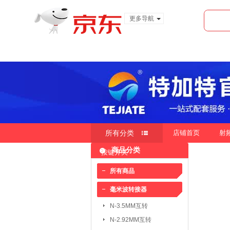
更多导航
服装城
食品
金融
所有分类
店铺首页
射
商品分类
按键开关
快速导航
按销量
按新品
按价
|
|
所有商品
毫米波转接器
毫米波转接器：
N-3.5MM互转
N-3.5MM互转
SMA-3.5MM互转
N-2.92MM互转
SMP-2.4MM互转