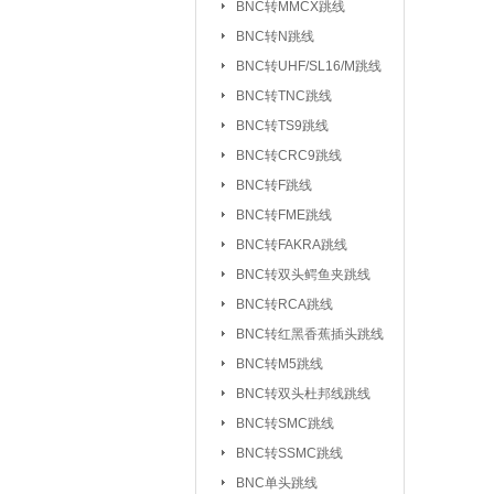
BNC转MMCX跳线
UHF/SL16/M转F
BNC转N跳线
UHF/SL16/M转UH
BNC转UHF/SL16/M跳线
BNC转TNC跳线
TNC转F系列
|
BNC转TS9跳线
FEM转FEM系列
BNC转CRC9跳线
射频天线：
5.8G 吸盘天线/胶棒
BNC转F跳线
2.4G 吸盘天线/胶棒
BNC转FME跳线
北斗天线
BNC转FAKRA跳线
|
BNC转双头鳄鱼夹跳线
射频同轴线缆：
同轴高温高频线
BNC转RCA跳线
射频同轴功分器：
SMA功分器
BNC转红黑香蕉插头跳线
BNC转M5跳线
射频同轴衰减器：
SMA衰减器
BNC转双头杜邦线跳线
射频同轴负载：
SMA负载
|
BNC转SMC跳线
BNC转SSMC跳线
射频同轴配件与工具：
BNC单头跳线