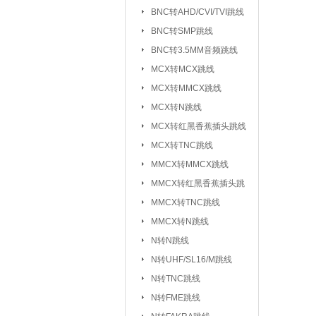
元器件包/样品本：
BNC转AHD/CVI/TVI跳线
BNC转SMP跳线
干簧管/磁控开关：
BNC转3.5MM音频跳线
电子模块系列/开发板学习板：
无
MCX转MCX跳线
电
MCX转MMCX跳线
超
MCX转N跳线
MCX转红黑香蕉插头跳线
气
MCX转TNC跳线
心
MMCX转MMCX跳线
雨
MMCX转红黑香蕉插头跳
循
线
MMCX转TNC跳线
蜂
MMCX转N跳线
数
N转N跳线
智
N转UHF/SL16/M跳线
N转TNC跳线
接插件/连接器：
USB系列
|
N转FME跳线
SD/TF/SI
|