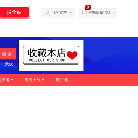
0
我的京东
去购物车结算
搜 索
器
天线
转接器
射频天线
电位器
|