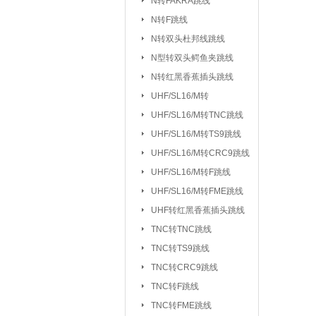
N转FAKRA跳线
排针/排母/短路
N转F跳线
RS232串口
|
N转双头杜邦线跳线
DC座/AC电源插
N型转双头鳄鱼夹跳线
N转红黑香蕉插头跳线
按键开关：
KSD301/302/9700
UHF/SL16/M转
船型开关
行程
|
UHF/SL16/
UHF/SL16/M转TNC跳线
拨动/滑动/拨码开关
UHF/SL16/M转TS9跳线
电容：
陶瓷贴片电容
铝电
|
UHF/SL16/M转CRC9跳线
CBB/60/61/65电容
UHF/SL16/M转F跳线
|
UHF/SL16/M转FME跳线
电阻：
贴片电阻
直插电阻
|
UHF转红黑香蕉插头跳线
电感/扼流圈/变压器：
磁珠/磁环
TNC转TNC跳线
TNC转TS9跳线
网口/
|
TNC转CRC9跳线
电位器：
3362P/3266W
33
|
TNC转F跳线
WH138/WH148/EC11
TNC转FME跳线